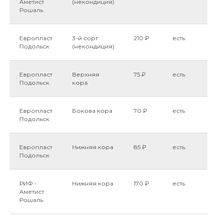
Аметист
(некондиция)
Рошаль
Европласт
3-й сорт
210 ₽
есть
Подольск
(некондиция)
Европласт
Верхняя
75 ₽
есть
Подольск
кора
Европласт
Бокова кора
70 ₽
есть
Подольск
Европласт
Нижняя кора
85 ₽
есть
Подольск
РИФ -
Нижняя кора
170 ₽
есть
Аметист
Рошаль